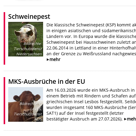
Schweinepest
Die klassische Schweinepest (KSP) kommt ak
in einigen asiatischen und südamerikanisc
Ländern vor. In Europa wurde die klassisch
Schweinepest bei Hausschweinen zuletzt a
Bildrechte
:
22.06.2014 in Lettland in einer Hinterhofha
Tierschutzdienst
an der Grenze zu Weißrussland nachgewies
Niedersachsen
mehr
MKS-Ausbrüche in der EU
Am 16.03.2026 wurde ein MKS-Ausbruch in
einem Betrieb mit Rindern und Schafen auf
griechischen Insel Lesbos festgestellt. Seit
Bildrechte
:
©
wurden insgesamt 160 MKS-Ausbrüche (Ser
LAVES,
SAT1) auf der Insel festgestellt (letzter
Tierschutzdienst
bestätigter Ausbruch am 27.07.2026).
meh
NDS