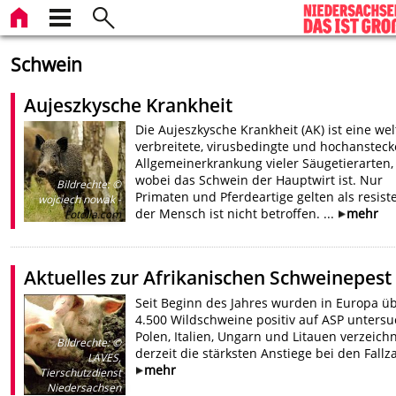
Schwein
Aujeszkysche Krankheit
Die Aujeszkysche Krankheit (AK) ist eine wel
verbreitete, virusbedingte und hochanstec
Allgemeinerkrankung vieler Säugetierarten,
wobei das Schwein der Hauptwirt ist. Nur
Bildrechte
:
©
Primaten und Pferdeartige gelten als resiste
wojciech nowak -
der Mensch ist nicht betroffen. ...
mehr
Fotolia.com
Aktuelles zur Afrikanischen Schweinepest
Seit Beginn des Jahres wurden in Europa ü
4.500 Wildschweine positiv auf ASP untersu
Polen, Italien, Ungarn und Litauen verzeich
Bildrechte
:
©
derzeit die stärksten Anstiege bei den Fallz
LAVES,
mehr
Tierschutzdienst
Niedersachsen