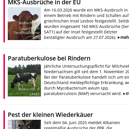
MKS-Ausbrüche in der EU
Am 16.03.2026 wurde ein MKS-Ausbruch in
einem Betrieb mit Rindern und Schafen auf
griechischen Insel Lesbos festgestellt. Seit
Bildrechte
:
©
wurden insgesamt 160 MKS-Ausbrüche (Ser
LAVES,
SAT1) auf der Insel festgestellt (letzter
Tierschutzdienst
bestätigter Ausbruch am 27.07.2026).
meh
NDS
Paratuberkulose bei Rindern
Jährliche Untersuchungspflicht für Milchvie
Niedersachsen gilt seit dem 1. November 2
Bei der Paratuberkulose handelt sich um ei
Deutschland meldepflichtige Erkrankung, w
durch Mycobacterium avium spp.
Bildrechte
:
©
paratuberculosis (MAP) verursacht wird.
m
LAVES
Pest der kleinen Wiederkäuer
Seit dem 04. Juni 2025 meldet Albanien
regelmäßig Ausbrüche der PPR, die