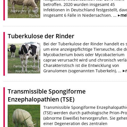
betroffen. 2020 wurden insgesamt 45
Infektionen in Deutschland festgestellt, dav
Bildrechte
:
© Nds.
insgesamt 6 Fälle in Niedersachsen. ...
me
TSchD
Tuberkulose der Rinder
Bei der Tuberkulose der Rinder handelt es 
um eine anzeigepflichtige Tierseuche, die 
Mycobacterium bovis oder Mycobacterium
caprae verursacht wird und chronisch verlä
Bildrechte
:
Charakteristisch ist die Entwicklung von
Tierschutzdienst
Granulomen (sogenannten Tuberkeln), ...
Niedersachsen
Transmissible Spongiforme
Enzephalopathien (TSE)
Transmissible Spongiforme Enzephalopath
(TSE) werden durch pathologische Prion-Pro
(abnorme Eiweiße) hervorgerufen. Sie gehe
einer Degeneration des zentralen