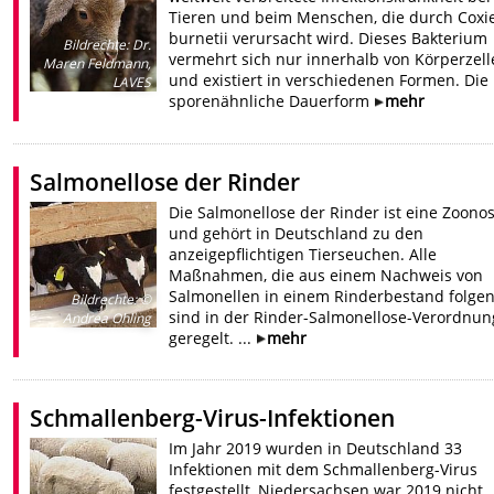
Tieren und beim Menschen, die durch Coxie
burnetii verursacht wird. Dieses Bakterium
Bildrechte
:
Dr.
vermehrt sich nur innerhalb von Körperzell
Maren Feldmann,
und existiert in verschiedenen Formen. Die
LAVES
sporenähnliche Dauerform
mehr
Salmonellose der Rinder
Die Salmonellose der Rinder ist eine Zoono
und gehört in Deutschland zu den
anzeigepflichtigen Tierseuchen. Alle
Maßnahmen, die aus einem Nachweis von
Salmonellen in einem Rinderbestand folgen
Bildrechte
:
©
sind in der Rinder-Salmonellose-Verordnun
Andrea Ohling
geregelt. ...
mehr
Schmallenberg-Virus-Infektionen
Im Jahr 2019 wurden in Deutschland 33
Infektionen mit dem Schmallenberg-Virus
festgestellt, Niedersachsen war 2019 nicht