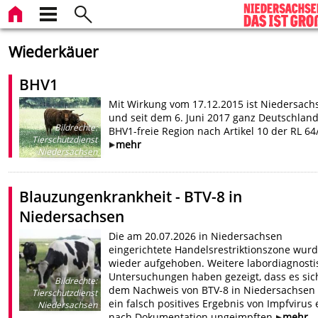
Wiederkäuer
BHV1
Mit Wirkung vom 17.12.2015 ist Niedersach
und seit dem 6. Juni 2017 ganz Deutschlan
Bildrechte
:
BHV1-freie Region nach Artikel 10 der RL 64/
Tierschutzdienst
mehr
Niedersachsen
Blauzungenkrankheit - BTV-8 in
Niedersachsen
Die am 20.07.2026 in Niedersachsen
eingerichtete Handelsrestriktionszone wur
wieder aufgehoben. Weitere labordiagnosti
Untersuchungen haben gezeigt, dass es sic
Bildrechte
:
dem Nachweis von BTV-8 in Niedersachsen
Tierschutzdienst
ein falsch positives Ergebnis von Impfvirus 
Niedersachsen
nach Dokumentation ungeimpften
mehr