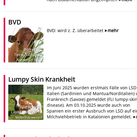
BVD
BVD: wird z. Z. überarbeitet
mehr
Bildrechte
:
Tierschutzdienst
Niedersachsen
Lumpy Skin Krankheit
Im Juni 2025 wurden erstmals Fälle von LSD
Italien (Sardinien und Mantua/Norditalien)
Frankreich (Savoie) gemeldet (FLI lumpy-ski
disease). Am 03.10.2025 wurde auch von
Bildrechte
:
©
Spanien ein erster Ausbruch von LSD auf e
LAVES, Task-Force
Milchviehbetrieb in Katalonien gemeldet.
Veterinärwesen