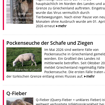
hauptsächlich im Norden des Landes und a
Grenze zu Griechenland auftreten. Eingetr
wurde das Virus vermutlich durch
Bildrechte
:
Tierbewegungen. Nach einer Pause von ne
Tierschutzdienst
Monaten ohne Ausbruch wurde am 01. Apri
Niedersachsen
2026 erneut
mehr
Pockenseuche der Schafe und Ziegen
Im Mai 2026 sind weitere Fälle von
Pockenseuche in Griechenland gemel
worden. Ein Großteil des Landes ist
mittlerweile betroffen. Seit Oktober 2
meldet Griechenland regelmäßig Fälle
Bildrechte
:
© LAVES
Pockenseuche. Die ersten Fälle traten
der türkischen Grenze entlang eines Flusses auf,
mehr
Q-Fieber
Q-Fieber (Query-Fieber = unklares Fieber) is
weltweit verbreitete Infektionskrankheit bei