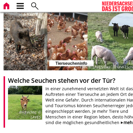
Foto: © LAVES Dez. 32 und TSc
Welche Seuchen stehen vor der Tür?
In einer zunehmend vernetzten Welt ist das
Auftreten einer Tierseuche an jedem Ort de
Welt eine Gefahr. Durch internationalen Ha
und Tourismus können Seuchenerreger jede
eingeschleppt werden. Je mehr Tiere und
Bildrechte
:
©
Menschen in einer Region leben, desto höh
LAVES
sind die möglichen gesundheitlichen
meh