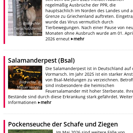
regelmäßig Ausbrüche der PPR, die
hauptsächlich im Norden des Landes und a
Grenze zu Griechenland auftreten. Eingetr
wurde das Virus vermutlich durch
Bildrechte
:
Tierbewegungen. Nach einer Pause von ne
Tierschutzdienst
Monaten ohne Ausbruch wurde am 01. Apri
Niedersachsen
2026 erneut
mehr
Salamanderpest (Bsal)
Die Salamanderpest ist in Deutschland auf
Vormarsch. Im Jahr 2025 ist ein starker Anst
von Bsal-Meldungen zu verzeichnen. Betrof
Bildrechte
:
©
sind insbesondere die heimischen
Miguel Vences
Feuersalamander mit hoher Sterberate. Ihr
Bestände sind durch diese Erkrankung stark gefährdet. Weite
Informationen
mehr
Pockenseuche der Schafe und Ziegen
Im Mai 2026 sind weitere Fälle von