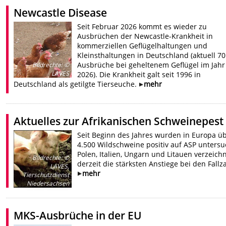
Newcastle Disease
Seit Februar 2026 kommt es wieder zu
Ausbrüchen der Newcastle-Krankheit in
kommerziellen Geflügelhaltungen und
Kleinsthaltungen in Deutschland (aktuell 70
Ausbrüche bei geheltenem Geflügel im Jahr
Bildrechte
:
©
LAVES
2026). Die Krankheit galt seit 1996 in
Deutschland als getilgte Tierseuche.
mehr
Aktuelles zur Afrikanischen Schweinepest
Seit Beginn des Jahres wurden in Europa ü
4.500 Wildschweine positiv auf ASP untersu
Polen, Italien, Ungarn und Litauen verzeich
Bildrechte
:
©
derzeit die stärksten Anstiege bei den Fallz
LAVES,
mehr
Tierschutzdienst
Niedersachsen
MKS-Ausbrüche in der EU