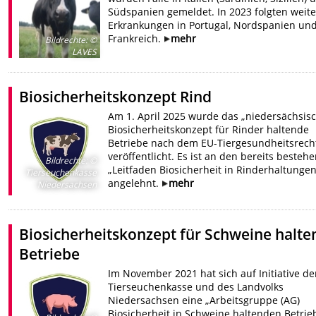
Südspanien gemeldet. In 2023 folgten weite
Erkrankungen in Portugal, Nordspanien un
Frankreich.
mehr
Bildrechte
:
©
LAVES
Biosicherheitskonzept Rind
Am 1. April 2025 wurde das „niedersächsis
Biosicherheitskonzept für Rinder haltende
Betriebe nach dem EU-Tiergesundheitsrecht
veröffentlicht. Es ist an den bereits besteh
Bildrechte
:
©
„Leitfaden Biosicherheit in Rinderhaltungen
Tierseuchenkasse
angelehnt.
mehr
Niedersachsen
Biosicherheitskonzept für Schweine halte
Betriebe
Im November 2021 hat sich auf Initiative de
Tierseuchenkasse und des Landvolks
Niedersachsen eine „Arbeitsgruppe (AG)
Biosicherheit in Schweine haltenden Betrie