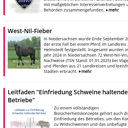
Bildrechte
:
©
mit maßgeblichen Interessenvertretungen 
Tierseuchenkasse
Behörden zusammengefunden.
mehr
Niedersachsen
West-Nil-Fieber
In Niedersachsen wurde Ende September 2
der erste Fall bei einem Pferd im Landkreis
Helmstedt festgestellt. Insgesamt wurden i
Jahr 2024 in Niedersachsen 72 West-Nil-Vir
Nachweise (TSN Stand: 01.01.2025) bei Vöge
Bildrechte
:
© Dr.
und Pferden aus 21 Landkreisen und kreisf
Kerstin Hassig
Städten erbracht.
mehr
Leitfaden "Einfriedung Schweine haltende
Betriebe"
Zu einem vollständigen
Biosicherheitskonzepte gehört auch d
Einfriedung des Betriebes, um den Ko
zu Wildschweinen und das unbefugte
Bildrechte
:
LUFA Nord-