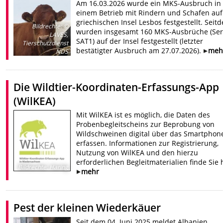
Am 16.03.2026 wurde ein MKS-Ausbruch in
einem Betrieb mit Rindern und Schafen auf
griechischen Insel Lesbos festgestellt. Seit
Bildrechte
:
©
wurden insgesamt 160 MKS-Ausbrüche (Ser
LAVES,
SAT1) auf der Insel festgestellt (letzter
Tierschutzdienst
bestätigter Ausbruch am 27.07.2026).
meh
NDS
Die Wildtier-Koordinaten-Erfassungs-App
(WilKEA)
Mit WilKEA ist es möglich, die Daten des
Probenbegleitscheins zur Beprobung von
Wildschweinen digital über das Smartphon
erfassen. Informationen zur Registrierung,
Nutzung von WilKEA und den hierzu
erforderlichen Begleitmaterialien finde Sie h
Bildrechte
:
Haring
mehr
Pest der kleinen Wiederkäuer
Seit dem 04. Juni 2025 meldet Albanien