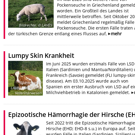
Pockenseuche in Griechenland gemel
worden. Ein Großteil des Landes ist
mittlerweile betroffen. Seit Oktober 2
meldet Griechenland regelmäßig Fälle
Bildrechte
:
© LAVES
Pockenseuche. Die ersten Fälle traten
der türkischen Grenze entlang eines Flusses auf,
mehr
Lumpy Skin Krankheit
Im Juni 2025 wurden erstmals Fälle von LSD
Italien (Sardinien und Mantua/Norditalien)
Frankreich (Savoie) gemeldet (FLI lumpy-ski
disease). Am 03.10.2025 wurde auch von
Bildrechte
:
©
Spanien ein erster Ausbruch von LSD auf e
LAVES, Task-Force
Milchviehbetrieb in Katalonien gemeldet.
Veterinärwesen
Epizootische Hämorrhagie der Hirsche (E
Seit 2022 tritt die Epizootische Hämorrhagi
Hirsche (EHD; EHD-8 s.u.) in Europa auf. Sei
wurden Fälle in Italien (Sardinien, Sizilien) 