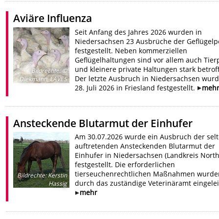
Aviäre Influenza
Seit Anfang des Jahres 2026 wurden in
Niedersachsen 23 Ausbrüche der Geflügelp
festgestellt. Neben kommerziellen
Geflügelhaltungen sind vor allem auch Tier
und kleinere private Haltungen stark betrof
Bildrechte
:
©
Der letzte Ausbruch in Niedersachsen wur
Diekmann, LAVES
28. Juli 2026 in Friesland festgestellt.
meh
Ansteckende Blutarmut der Einhufer
Am 30.07.2026 wurde ein Ausbruch der sel
auftretenden Ansteckenden Blutarmut der
Einhufer in Niedersachsen (Landkreis Nort
festgestellt. Die erforderlichen
tierseuchenrechtlichen Maßnahmen wurde
Bildrechte
:
Kerstin
durch das zuständige Veterinäramt eingelei
Hassig
mehr