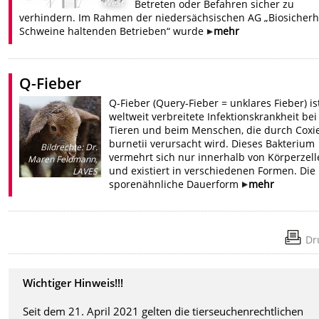
West
Betreten oder Befahren sicher zu
verhindern. Im Rahmen der niedersächsischen AG „Biosicherhe
Schweine haltenden Betrieben“ wurde
mehr
Q-Fieber
Q-Fieber (Query-Fieber = unklares Fieber) is
weltweit verbreitete Infektionskrankheit bei
Tieren und beim Menschen, die durch Coxie
burnetii verursacht wird. Dieses Bakterium
Bildrechte
:
Dr.
vermehrt sich nur innerhalb von Körperzell
Maren Feldmann,
und existiert in verschiedenen Formen. Die
LAVES
sporenähnliche Dauerform
mehr
Dr
Wichtiger Hinweis!!!
Seit dem 21. April 2021 gelten die tierseuchenrechtlichen