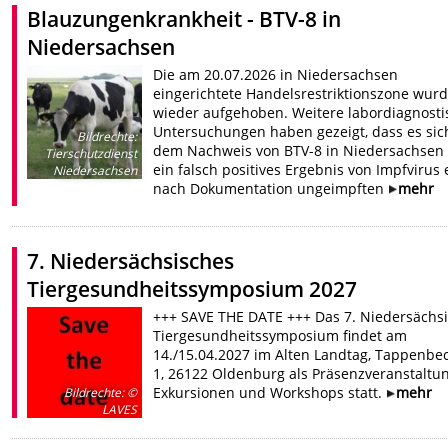
Blauzungenkrankheit - BTV-8 in
Niedersachsen
Die am 20.07.2026 in Niedersachsen
eingerichtete Handelsrestriktionszone wur
wieder aufgehoben. Weitere labordiagnosti
Untersuchungen haben gezeigt, dass es sic
Bildrechte
:
dem Nachweis von BTV-8 in Niedersachsen
Tierschutzdienst
ein falsch positives Ergebnis von Impfvirus 
Niedersachsen
nach Dokumentation ungeimpften
mehr
7. Niedersächsisches
Tiergesundheitssymposium 2027
+++ SAVE THE DATE +++ Das 7. Niedersächs
Tiergesundheitssymposium findet am
14./15.04.2027 im Alten Landtag, Tappenbec
1, 26122 Oldenburg als Präsenzveranstaltu
Exkursionen und Workshops statt.
mehr
Bildrechte
:
©
LAVES