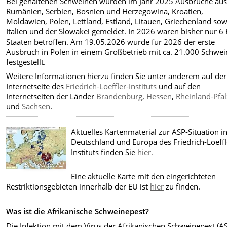
Bei gehaltenen Schweinen wurden im Jahr 2025 Ausbrüche au
Rumänien, Serbien, Bosnien und Herzegowina, Kroatien,
Moldawien, Polen, Lettland, Estland, Litauen, Griechenland sow
Italien und der Slowakei gemeldet. In 2026 waren bisher nur 6
Staaten betroffen. Am 19.05.2026 wurde für 2026 der erste
Ausbruch in Polen in einem Großbetrieb mit ca. 21.000 Schwe
festgestellt.
Weitere Informationen hierzu finden Sie unter anderem auf der
Internetseite des
Friedrich-Loeffler-Instituts
und auf den
Internetseiten der Länder
Brandenburg
,
Hessen
,
Rheinland-Pfal
und
Sachsen
.
Aktuelles Kartenmaterial zur ASP-Situation i
Deutschland und Europa des Friedrich-Loeffl
Instituts finden Sie
hier.
Bildrechte
:
FLI
Eine aktuelle Karte mit den eingerichteten
Restriktionsgebieten innerhalb der EU ist
hier
zu finden.
Was ist die Afrikanische Schweinepest?
Die Infektion mit dem Virus der Afrikanischen Schweinepest (A