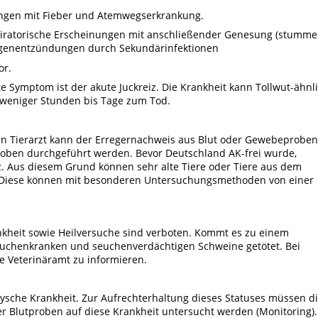
ungen mit Fieber und Atemwegserkrankung.
piratorische Erscheinungen mit anschließender Genesung (stumme
ngenentzündungen durch Sekundärinfektionen
or.
te Symptom ist der akute Juckreiz. Die Krankheit kann Tollwut-ähnl
b weniger Stunden bis Tage zum Tod.
n Tierarzt kann der Erregernachweis aus Blut oder Gewebeproben
roben durchgeführt werden. Bevor Deutschland AK-frei wurde,
. Aus diesem Grund können sehr alte Tiere oder Tiere aus dem
. Diese können mit besonderen Untersuchungsmethoden von einer
kheit sowie Heilversuche sind verboten. Kommt es zu einem
uchenkranken und seuchenverdächtigen Schweine getötet. Bei
ge Veterinäramt zu informieren.
zkysche Krankheit. Zur Aufrechterhaltung dieses Statuses müssen d
 Blutproben auf diese Krankheit untersucht werden (Monitoring).