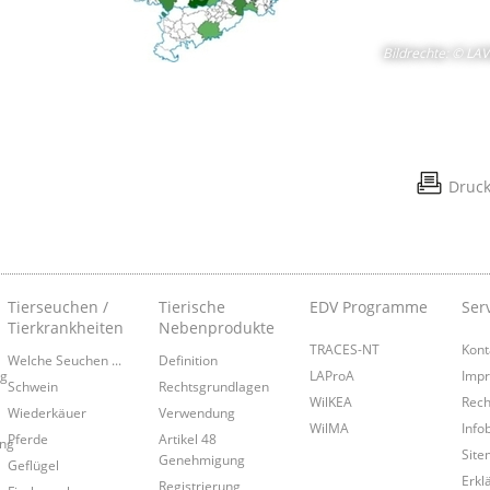
Bildrechte
:
© LAV
Druc
Tierseuchen /
Tierische
EDV Programme
Ser
Tierkrankheiten
Nebenprodukte
TRACES-NT
Kont
Welche Seuchen ...
Definition
ng
LAProA
Imp
Schwein
Rechtsgrundlagen
WilKEA
Rech
Wiederkäuer
Verwendung
WilMA
Infob
Pferde
Artikel 48
ung
Site
Genehmigung
Geflügel
Erkl
Registrierung,