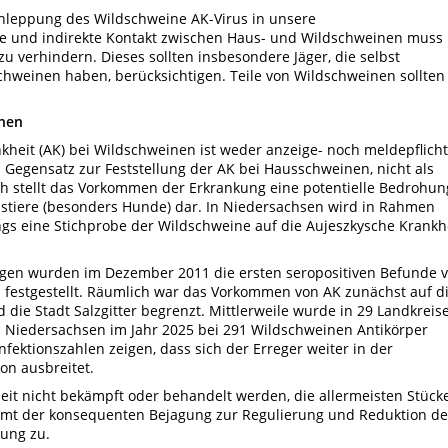
chleppung des Wildschweine AK-Virus in unsere
te und indirekte Kontakt zwischen Haus- und Wildschweinen muss
 verhindern. Dieses sollten insbesondere Jäger, die selbst
hweinen haben, berücksichtigen. Teile von Wildschweinen sollten
inen
kheit (AK) bei Wildschweinen ist weder anzeige- noch meldepflicht
m Gegensatz zur Feststellung der AK bei Hausschweinen, nicht als
 stellt das Vorkommen der Erkrankung eine potentielle Bedrohun
tiere (besonders Hunde) dar. In Niedersachsen wird in Rahmen
ngs eine Stichprobe der Wildschweine auf die Aujeszkysche Krankh
en wurden im Dezember 2011 die ersten seropositiven Befunde 
 festgestellt. Räumlich war das Vorkommen von AK zunächst auf d
 die Stadt Salzgitter begrenzt. Mittlerweile wurde in 29 Landkreis
in Niedersachsen im Jahr 2025 bei 291 Wildschweinen Antikörper
fektionszahlen zeigen, dass sich der Erreger weiter in der
on ausbreitet.
it nicht bekämpft oder behandelt werden, die allermeisten Stück
mmt der konsequenten Bejagung zur Regulierung und Reduktion de
ung zu.