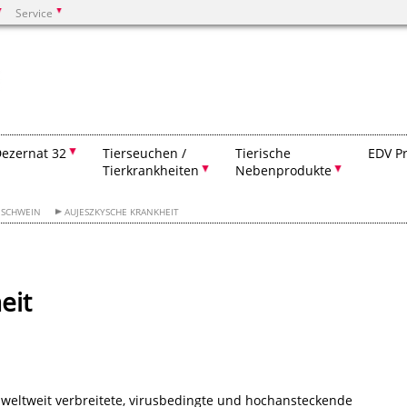
Service
Suchen
ezernat 32
Tierseuchen /
Tierische
EDV P
Tierkrankheiten
Nebenprodukte
SCHWEIN
AUJESZKYSCHE KRANKHEIT
eit
e weltweit verbreitete, virusbedingte und hochansteckende