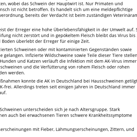
ten, wobei das Schwein der Hauptwirt ist. Nur Primaten und
ensch ist nicht betroffen. Es handelt sich um eine meldepflichtige
everordnung
, bereits der Verdacht ist beim zuständigen Veterinära
ist der Erreger eine hohe Überlebensfähigkeit in der Umwelt auf. 
eifung nicht zerstört und in gepökeltem Fleisch bleibt das Virus bis
d Boden überlebt der Erreger für einige Zeit.
izierten Schweinen oder mit kontaminierten Gegenständen sowie
gelangen. Infizierte Wildschweine sowie Teile dieser Tiere stelle
i Hunden und Katzen verläuft die Infektion mit dem AK-Virus immer
ildschweinen und die Verfütterung von rohem Fleisch oder rohen
eden werden.
ßnahmen konnte die AK in Deutschland bei Hausschweinen getilg
K-frei. Allerdings treten seit einigen Jahren in Deutschland immer
auf.
Schweinen unterscheiden sich je nach Altersgruppe. Stark
nen auch bei erwachsenen Tieren schwere Krankheitssymptome
serscheinungen mit Fieber, Lähmungserscheinungen, Zittern, und