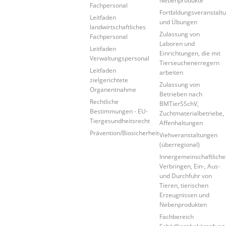
Nebenprodukte
Fachpersonal
Fortbildungsveranstalt
Leitfaden
und Übungen
landwirtschaftliches
Zulassung von
Fachpersonal
Laboren und
Leitfaden
Einrichtungen, die mit
Verwaltungspersonal
Tierseuchenerregern
Leitfaden
arbeiten
zielgerichtete
Zulassung von
Organentnahme
Betrieben nach
Rechtliche
BMTierSSchV,
Bestimmungen - EU-
Zuchtmaterialbetriebe,
Tiergesundheitsrecht
Affenhaltungen
Prävention/Biosicherheit
Viehveranstaltungen
(überregional)
Innergemeinschaftliche
Verbringen, Ein-, Aus-
und Durchfuhr von
Tieren, tierischen
Erzeugnissen und
Nebenprodukten
Fachbereich