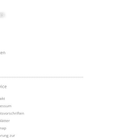
ES
ken
vice
akt
ressum
tsvorschriften
lätter
map
ärung zur