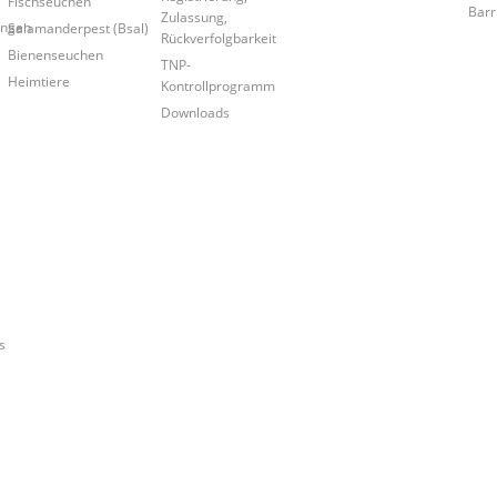
Fischseuchen
Barr
Zulassung,
ungen
Salamanderpest (Bsal)
Rückverfolgbarkeit
Bienenseuchen
TNP-
Heimtiere
Kontrollprogramm
Downloads
s