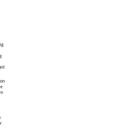
ig
g
eit
von
ie
en
e
r