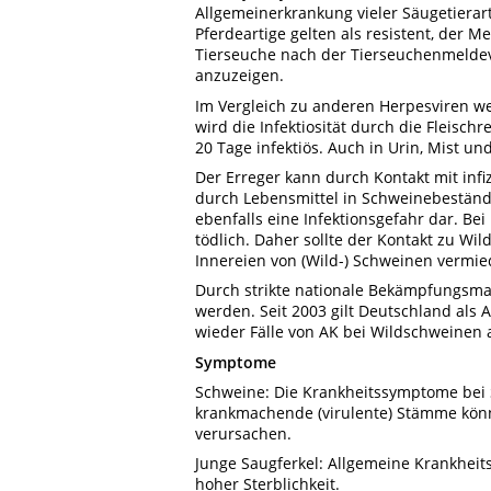
Allgemeinerkrankung vieler Säugetierar
Pferdeartige gelten als resistent, der M
Tierseuche nach der Tierseuchenmeld
anzuzeigen.
Im Vergleich zu anderen Herpesviren we
wird die Infektiosität durch die Fleischr
20 Tage infektiös. Auch in Urin, Mist un
Der Erreger kann durch Kontakt mit inf
durch Lebensmittel in Schweinebestände 
ebenfalls eine Infektionsgefahr dar. Be
tödlich. Daher sollte der Kontakt zu W
Innereien von (Wild-) Schweinen vermi
Durch strikte nationale Bekämpfungsma
werden. Seit 2003 gilt Deutschland als A
wieder Fälle von AK bei Wildschweinen 
Symptome
Schweine: Die Krankheitssymptome bei 
krankmachende (virulente) Stämme kön
verursachen.
Junge Saugferkel: Allgemeine Krankheit
hoher Sterblichkeit.