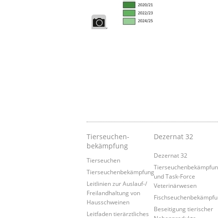
Tierseuchen­
Dezernat 32
bekämpfung
Dezernat 32
Tierseuchen
Tierseuchenbekämpfu
Tierseuchenbekämpfung
und Task-Force
Leitlinien zur Auslauf-/
Veterinärwesen
Freilandhaltung von
Fischseuchenbekämpf
Hausschweinen
Beseitigung tierischer
Leitfaden tierärztliches