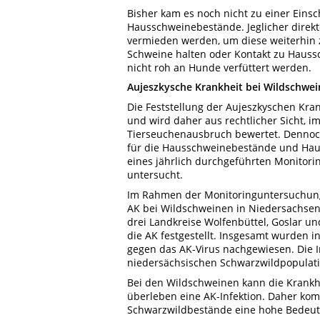
Bisher kam es noch nicht zu einer Eins
Hausschweinebestände. Jeglicher direk
vermieden werden, um diese weiterhin zu
Schweine halten oder Kontakt zu Haussc
nicht roh an Hunde verfüttert werden.
Aujeszkysche Krankheit bei Wildschwe
Die Feststellung der Aujeszkyschen Kran
und wird daher aus rechtlicher Sicht, i
Tierseuchenausbruch bewertet. Dennoch
für die Hausschweinebestände und Haus
eines jährlich durchgeführten Monitori
untersucht.
Im Rahmen der Monitoringuntersuchung
AK bei Wildschweinen in Niedersachsen
drei Landkreise Wolfenbüttel, Goslar und
die AK festgestellt. Insgesamt wurden 
gegen das AK-Virus nachgewiesen. Die In
niedersächsischen Schwarzwildpopulati
Bei den Wildschweinen kann die Krankhe
überleben eine AK-Infektion. Daher ko
Schwarzwildbestände eine hohe Bedeut