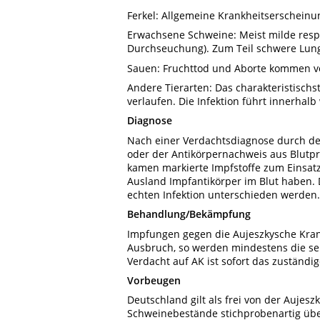
Ferkel: Allgemeine Krankheitserschein
Erwachsene Schweine: Meist milde res
Durchseuchung). Zum Teil schwere Lu
Sauen: Fruchttod und Aborte kommen v
Andere Tierarten: Das charakteristischs
verlaufen. Die Infektion führt innerhal
Diagnose
Nach einer Verdachtsdiagnose durch de
oder der Antikörpernachweis aus Blutp
kamen markierte Impfstoffe zum Einsatz
Ausland Impfantikörper im Blut haben
echten Infektion unterschieden werden.
Behandlung/Bekämpfung
Impfungen gegen die Aujeszkysche Kran
Ausbruch, so werden mindestens die se
Verdacht auf AK ist sofort das zuständi
Vorbeugen
Deutschland gilt als frei von der Aujes
Schweinebestände stichprobenartig über