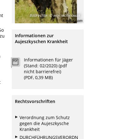
mt
Bildrechte
:
© wojciech nowak -
Fotolia.com
So
Informationen zur
 zu
Aujeszkyschen Krankheit
n
Informationen für Jäger
(Stand: 02/2020) (pdf
nicht barrierefrei)
(PDF, 0,39 MB)
t
Rechtsvorschriften
Verordnung zum Schutz
gegen die Aujeszkysche
Krankheit
DURCHFÜHRUNGSVERORDN